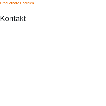
Erneuerbare Energien
Kontakt
Adresse:
DD: Zwinglistr. 11-13, 01277 Dresden
HH: Damm 21, 25421 Pinneberg
KB: Rolshover Str. 45, 51105 Köln
Telefon:
DD:
+49 (0)351-31 21 70
HH:
+49 (0)4101-538 49 77
KB:
+49 (0)221-88 82 420
E-Mail-Adresse:
dresden@gesa-ingenieure.de
hamburg@gesa-ingenieure.de