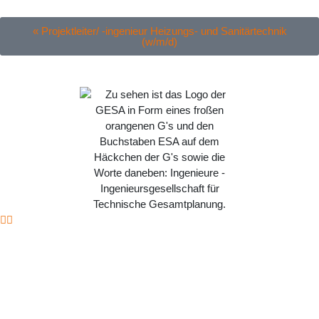
« Projektleiter/ -ingenieur Heizungs- und Sanitärtechnik
(w/m/d)