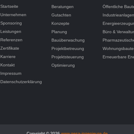
Startseite
Beratungen
Öffentliche Baut
Unternehmen
Gutachten
Industrieanlage
Sponsoring
Konzepte
Energieerzeugu
Leistungen
Planung
Büro & Verwalt
Referenzen
Bauüberwachung
Pharmazeutisch
Zertifikate
Projektbetreuung
Wohnungsbaut
Karriere
Projektsteuerung
Erneuerbare En
Kontakt
Optimierung
Impressum
Datenschutzerklärung
Copyright © 2026
www.gesa-ingenieure.de