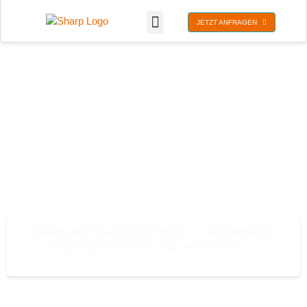
JETZT ANFRAGEN
WÄRMEÜBERTRAGE
RSTATIONEN
WÄRMEÜBERTRAGERSTATIONEN
REFERENZEN
ENERGIEERZEUGUNG UND -VERTEILUNG
WÄRMEÜBERTRAGERSTATIONEN